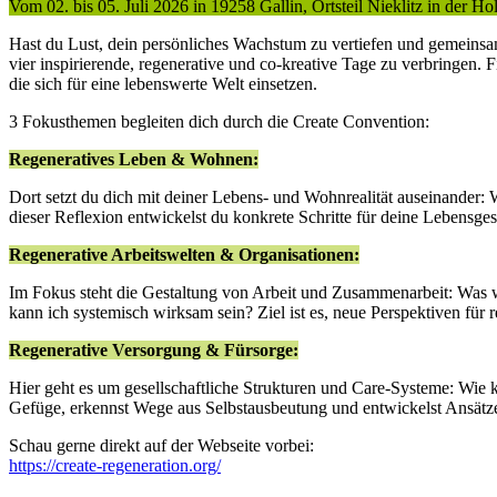
Vom 02. bis 05. Juli 2026 in 19258 Gallin, Ortsteil Nieklitz in der Hol
Hast du Lust, dein persönliches Wachstum zu vertiefen und gemeins
vier inspirierende, regenerative und co-kreative Tage zu verbringen
die sich für eine lebenswerte Welt einsetzen.
3 Fokusthemen begleiten dich durch die Create Convention:
Regeneratives Leben & Wohnen:
Dort setzt du dich mit deiner Lebens- und Wohnrealität auseinander: 
dieser Reflexion entwickelst du konkrete Schritte für deine Lebensge
Regenerative Arbeitswelten & Organisationen:
Im Fokus steht die Gestaltung von Arbeit und Zusammenarbeit: Was
kann ich systemisch wirksam sein? Ziel ist es, neue Perspektiven für
Regenerative Versorgung & Fürsorge:
Hier geht es um gesellschaftliche Strukturen und Care-Systeme: Wie 
Gefüge, erkennst Wege aus Selbstausbeutung und entwickelst Ansätze
Schau gerne direkt auf der Webseite vorbei:
https://create-regeneration.org/