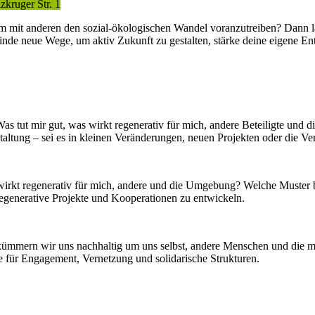
zkruger Str. 1
am mit anderen den sozial-ökologischen Wandel voranzutreiben? Dann
. Finde neue Wege, um aktiv Zukunft zu gestalten, stärke deine eigen
Was tut mir gut, was wirkt regenerativ für mich, andere Beteiligte un
staltung – sei es in kleinen Veränderungen, neuen Projekten oder die V
 wirkt regenerativ für mich, andere und die Umgebung? Welche Muster
 regenerative Projekte und Kooperationen zu entwickeln.
kümmern wir uns nachhaltig um uns selbst, andere Menschen und die meh
 für Engagement, Vernetzung und solidarische Strukturen.