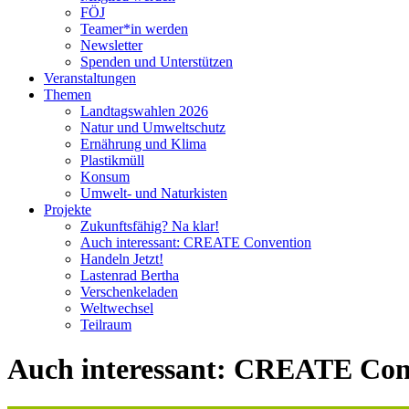
FÖJ
Teamer*in werden
Newsletter
Spenden und Unterstützen
Veranstaltungen
Themen
Landtagswahlen 2026
Natur und Umweltschutz
Ernährung und Klima
Plastikmüll
Konsum
Umwelt- und Naturkisten
Projekte
Zukunftsfähig? Na klar!
Auch interessant: CREATE Convention
Handeln Jetzt!
Lastenrad Bertha
Verschenkeladen
Weltwechsel
Teilraum
Auch interessant: CREATE Con