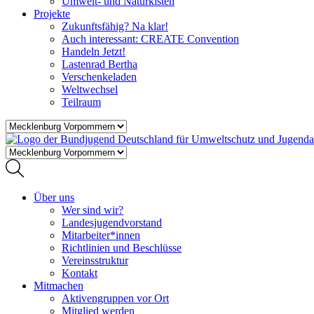
Umwelt- und Naturkisten
Projekte
Zukunftsfähig? Na klar!
Auch interessant: CREATE Convention
Handeln Jetzt!
Lastenrad Bertha
Verschenkeladen
Weltwechsel
Teilraum
Über uns
Wer sind wir?
Landesjugendvorstand
Mitarbeiter*innen
Richtlinien und Beschlüsse
Vereinsstruktur
Kontakt
Mitmachen
Aktivengruppen vor Ort
Mitglied werden