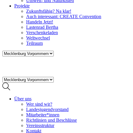
Umwelt- und Naturkisten
Projekte
Zukunftsfähig? Na klar!
Auch interessant: CREATE Convention
Handeln Jetzt!
Lastenrad Bertha
Verschenkeladen
Weltwechsel
Teilraum
Über uns
Wer sind wir?
Landesjugendvorstand
Mitarbeiter*innen
Richtlinien und Beschlüsse
Vereinsstruktur
Kontakt